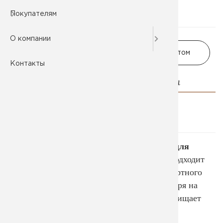
Покупателям
О компании
В корзину
Заказать оптом
Контакты
Описание и характеристики
Оплата и доставка
Возврат и гарантии
Банный колпак, банная шапка, шапка для
бани
и еще множество словосочетаний подходит
этому обязательному элементу для комфортного
и безопасного посещения парной. Несмотря на
высокую температуру, головной убор защищает
голову от перегрева, предотвращает