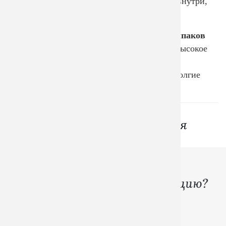
пересушивание волос и сохраняет тепло внутри,
позволяя телу равномерно прогреваться.
Разнообразие и форма наших
банных колпаков
не имеет границ. Но самое главное - это высокое
качество и задача - защищать голову от
перегрева. Все это соблюдается вот уже долгие
годы!
Вам могут понравиться
Хотите создать свою
​​​​​​​брендированную продукцию?
Начните разработку уже на бесплатной
консультации!