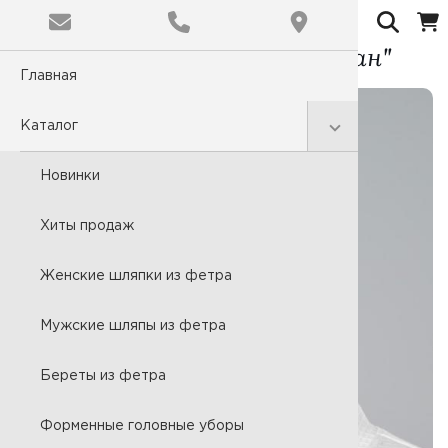
Колпак банный "Капитан"
Главная
Обычная
Цветовая
Каталог
C
Новинки
Размер ш
Хиты продаж
A
Женские шляпки из фетра
Мужские шляпы из фетра
Шрифт:
Times N
Береты из фетра
Форменные головные уборы