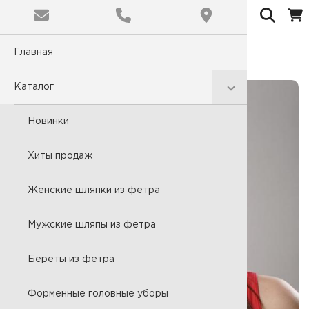
Колпак банный "Синьор
Главная
помидор"
Обычная
Цветовая
Каталог
C
Новинки
Размер ш
Хиты продаж
A
Женские шляпки из фетра
Мужские шляпы из фетра
Шрифт:
Times N
Береты из фетра
Форменные головные уборы