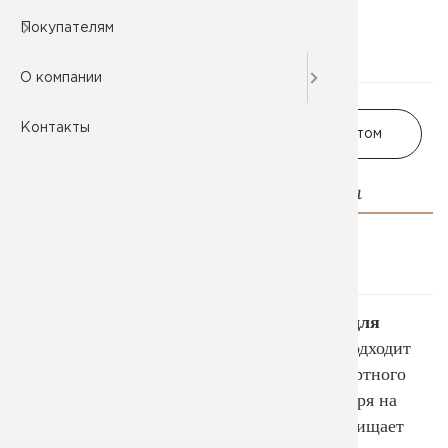
Покупателям
О компании
Контакты
В корзину
Заказать оптом
Описание и характеристики
Оплата и доставка
Возврат и гарантии
Банный колпак, банная шапка, шапка для
бани
и еще множество словосочетаний подходит
этому обязательному элементу для комфортного
и безопасного посещения парной. Несмотря на
высокую температуру, головной убор защищает