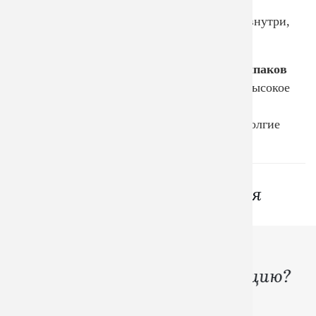
голову от перегрева, предотвращает
пересушивание волос и сохраняет тепло внутри,
позволяя телу равномерно прогреваться.
Разнообразие и форма наших
банных колпаков
не имеет границ. Но самое главное - это высокое
качество и задача - защищать голову от
перегрева. Все это соблюдается вот уже долгие
годы!
Вам могут понравиться
Хотите создать свою
​​​​​​​брендированную продукцию?
Начните разработку уже на бесплатной