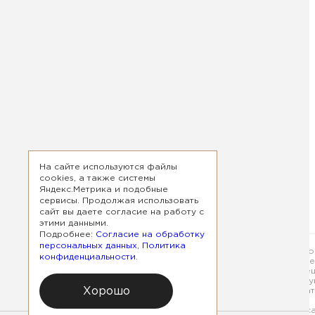
Вконтакте
На сайте используются файлы
cookies, а также системы
Яндекс.Метрика и подобные
сервисы. Продолжая использовать
сайт вы даете согласие на работу с
этими данными.
Подробнее:
Согласие на обработку
персональных данных
,
Политика
Обращаем ваше внимание на то, что
конфиденциальности
.
характер и ни при каких условиях н
собой право в любое время без спец
обновлять информацию, размещенную
Хорошо
условиях поставки просьба обращат
Использование любых материалов са