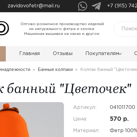
zavidovofetr@mail.ru
+7 (915) 74
Обычная версия сайта
Оптово-розничное производство изделий
из натурального фетра и хлопка.
Цветовая схема:
Машинная вышивка на заказ и другое.
C
C
C
C
Главная
Отзывы
Покупателям
Размер шрифта:
A
A
A
инадлежности
Банные колпаки
Колпак банный "Цветочек
Шрифт:
к банный "Цветочек"
Times New Roman
Arial
Артикул:
041011700
570 р.
Цена:
Материал:
Фетр 100