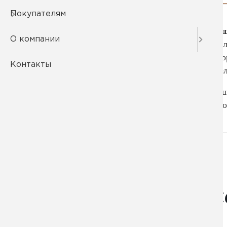
Покупателям
Банный колпак, банная ш
О компании
обязательному элементу д
температуру, головной убо
Контакты
тепло внутри, позволяя те
Разнообразие и форма на
задача - защищать голову о
Вам м