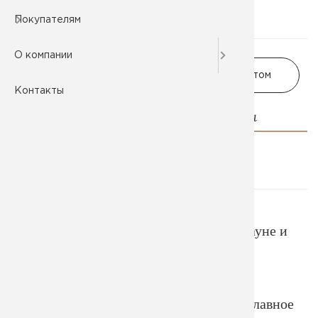
Покупателям
О компании
В корзину
Заказать оптом
Контакты
Описание и характеристики
Оплата и доставка
Возврат и гарантии
Банная салфетка предназначенна для
удобства времяпровождения в бане, сауне и
т.д.
Разнообразие и форма наших банных
салфеток не имеет границ. Но самое главное