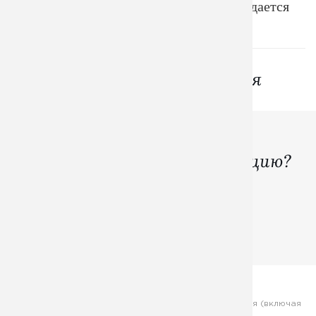
- это высокое качество. Все это соблюдается
вот уже долгие годы!
Вам могут понравиться
Хотите создать свою
​​​​​​​брендированную продукцию?
Начните разработку уже на бесплатной
консультации!
+7 (915) 742-3335
Обращаем ваше внимание на то, что вся информация (включая
цены) на этом интернет-сайте носит исключительно