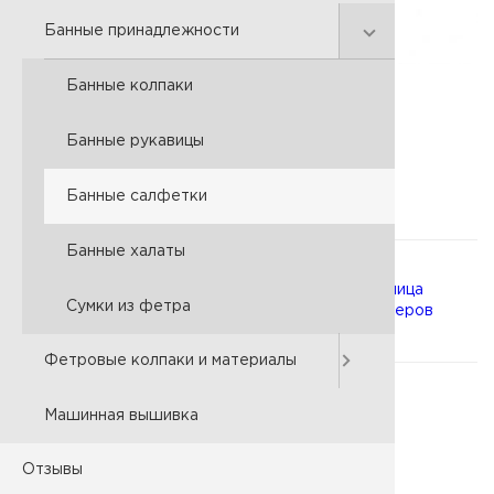
Банные принадлежности
Банные колпаки
Артикул:
081442400
Банные рукавицы
380 р.
Цена:
Материал:
Фетр 100%
Банные салфетки
Банные халаты
Выберите
Таблица
Сумки из фетра
размер:
размеров
Фетровые колпаки и материалы
Выберите цвет:
Бордовый
Машинная вышивка
Отзывы