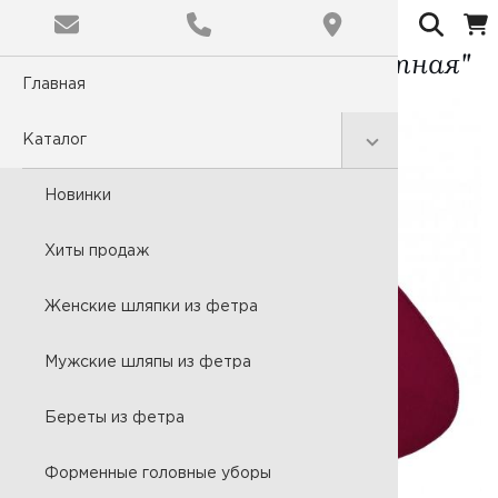
Салфетка банная "Цветная"
Главная
Обычная
Цветовая
Каталог
C
Новинки
Размер ш
Хиты продаж
A
Женские шляпки из фетра
Мужские шляпы из фетра
Шрифт:
Times N
Береты из фетра
Форменные головные уборы